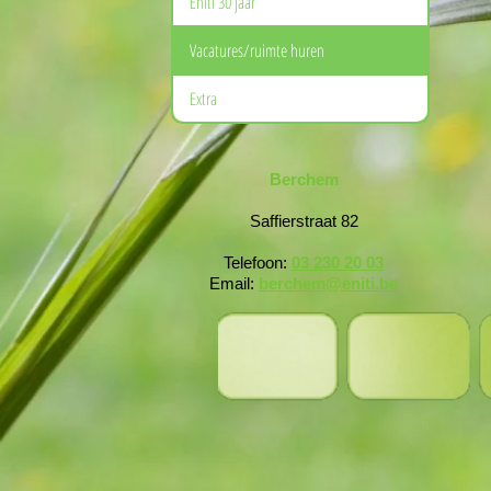
Eniti 30 jaar
Vacatures/ruimte huren
Extra
Berchem
Saffierstraat 82
Telefoon:
03 230 20 03
Email:
berchem@eniti.be