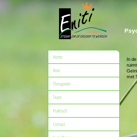
Psy
Home
In d
ruim
Visie
Geïn
met 
Therapieën
Team
Praktisch
Contact